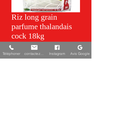
Riz long grain
parfume thalandais
cock 18kg
Quantité
*
Téléphoner
contactez-nous
Instagram
Avis Google
Ajouter au panier
SHIFU
chezshifu@gmail.com