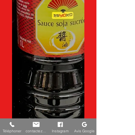
Miyoko sauce soja
Téléphoner
contactez-nous
Instagram
Avis Google