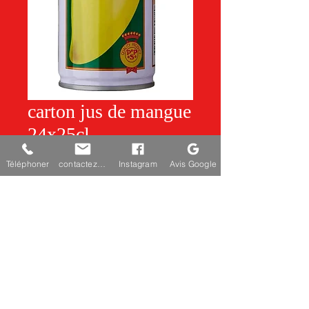
carton jus de mangue
24x25cl
Téléphoner
contactez-nous
Instagram
Avis Google
Quantité
*
Ajouter au panier