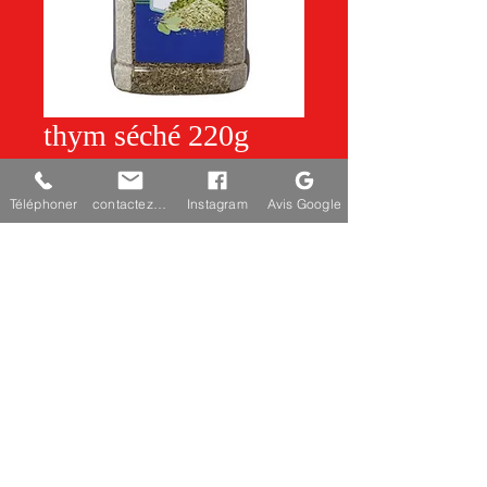
thym séché 220g
Quantité
*
Téléphoner
contactez-nous
Instagram
Avis Google
Ajouter au panier
SHIFU
chezshifu@gmail.com